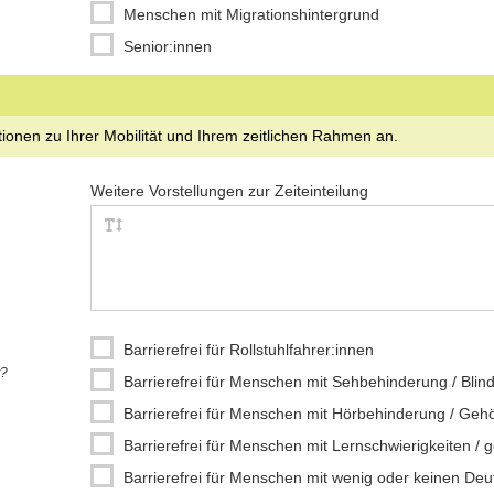
Menschen mit Migrationshintergrund
Öffentlichkeitsarbeit
Senior:innen
Patenschaft / Mentoring
Seelsorge
Spiel und Spaß
tionen zu Ihrer Mobilität und Ihrem zeitlichen Rahmen an.
Sport / Bewegung
Tierschutz / Tierbetreuung
Weitere Vorstellungen zur Zeiteinteilung
Umweltschutz
Veranstaltungsorganisation
zivilgesellschaftliches Engagement
Barrierefrei für Rollstuhlfahrer:innen
t?
Barrierefrei für Menschen mit Sehbehinderung / Blind
Barrierefrei für Menschen mit Hörbehinderung / Gehör
Barrierefrei für Menschen mit Lernschwierigkeiten / 
Barrierefrei für Menschen mit wenig oder keinen De