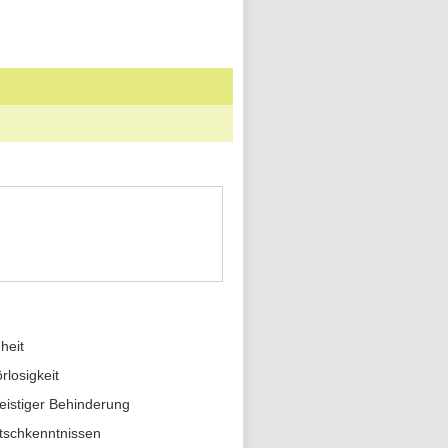
heit
losigkeit
geistiger Behinderung
utschkenntnissen