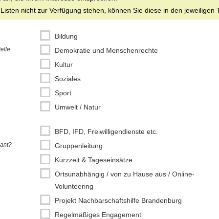
 Listen nicht zur Verfügung stehen, können Sie diese in den jeweiligen 
Bildung
elle
Demokratie und Menschenrechte
Kultur
Soziales
Sport
Umwelt / Natur
BFD, IFD, Freiwilligendienste etc.
sant?
Gruppenleitung
Kurzzeit & Tageseinsätze
Ortsunabhängig / von zu Hause aus / Online-
Volunteering
Projekt Nachbarschaftshilfe Brandenburg
Regelmäßiges Engagement