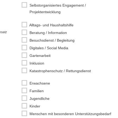
Selbstorganisiertes Engagement /
Projektentwicklung
Alltags- und Haushaltshilfe
nsatz
Beratung / Information
Besuchsdienst / Begleitung
Digitales / Social Media
Gartenarbeit
Inklusion
Katastrophenschutz / Rettungsdienst
Kochen / Backen
Erwachsene
Kreatives
Familien
Kunst / Kultur
Jugendliche
Ladendienst
Kinder
Lern- / Leseförderung
Menschen mit besonderen Unterstützungsbedarf
Nachbarschaftshilfe