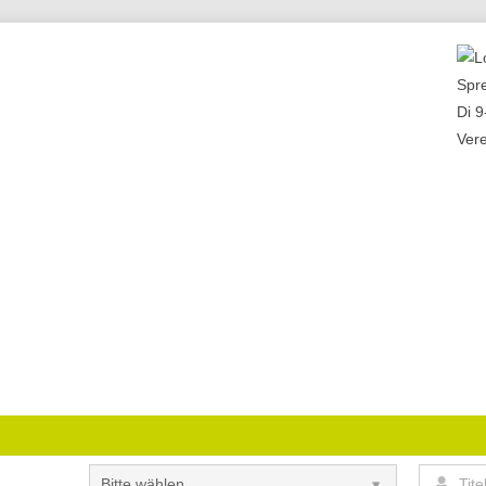
Spr
Di 9
Ver