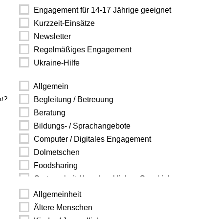
Engagement für 14-17 Jährige geeignet
Kurzzeit-Einsätze
Newsletter
Regelmäßiges Engagement
Ukraine-Hilfe
Allgemein
ht?
Begleitung / Betreuung
Beratung
Bildungs- / Sprachangebote
Computer / Digitales Engagement
Dolmetschen
Foodsharing
Gartenarbeit / handwerkliches Geschick
Integrationsarbeit
Allgemeinheit
Kochen / Backen
Ältere Menschen
Kreative Angebote