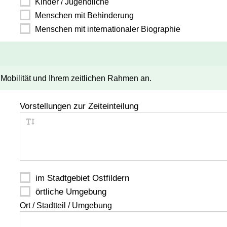
Kinder / Jugendliche
Mithilfe bei Veranstaltungen
Menschen mit Behinderung
Organisation / Verwaltung
Menschen mit internationaler Biographie
Sportliche Angebote
Umwelt/Ökologie
Verkauf / Ladendienst
r Mobilität und Ihrem zeitlichen Rahmen an.
Vorlesen
Vorstellungen zur Zeiteinteilung
im Stadtgebiet Ostfildern
örtliche Umgebung
Ort / Stadtteil / Umgebung