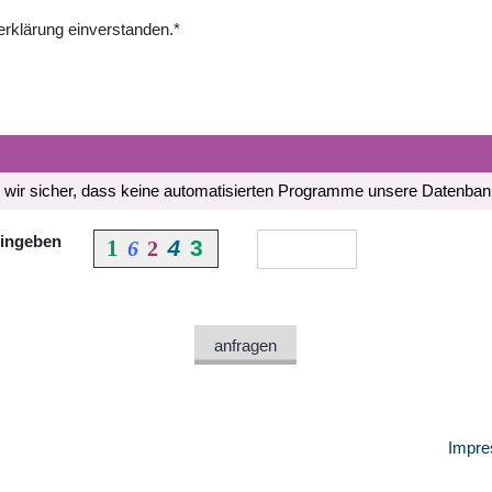
erklärung einverstanden.*
en wir sicher, dass keine automatisierten Programme unsere Datenba
eingeben
1
3
6
2
4
anfragen
Impre