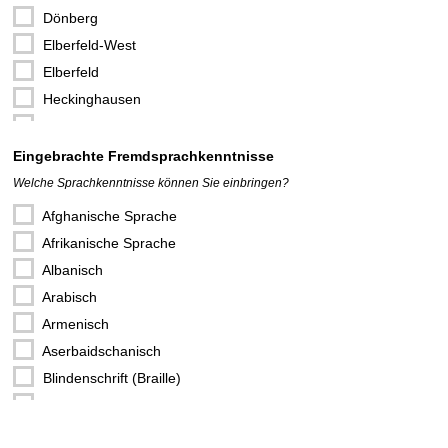
Kochen / Backen
Dönberg
Kreatives
Elberfeld-West
Kultur
Elberfeld
Ladendienst / Verkauf
Heckinghausen
Musik
Langerfeld
Öffentlichkeitsarbeit / Presse
Oberbarmen
Eingebrachte Fremdsprachkenntnisse
Patenschaft / Mentoring
Ronsdorf
Welche Sprachkenntnisse können Sie einbringen?
Religion / Ethik
Sonnborn
Afghanische Sprache
Reparatur / Handwerkliches
Uellendahl-Katernberg
Afrikanische Sprache
Schule / Lernförderung
Unterbarmen
Albanisch
Sport / Bewegung
Vohwinkel
Arabisch
Technik
Wichlinghausen
Armenisch
Tierschutz / Tierbetreuung
Aserbaidschanisch
Umwelt / Natur
Blindenschrift (Braille)
Übersetzen / Sprachen
Bulgarisch
Veranstaltungsorganisation
Chinesisch
Vorstandsarbeit / Gremienarbeit