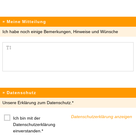
Romanes
Rumänisch
» Meine Mitteilung
Russisch
Schwedisch
Ich habe noch einige Bemerkungen, Hinweise und Wünsche
Serbokroatisch
Slawische Sprache
Somali
Spanisch
Tschechisch
Türkisch
Ukrainisch
» Datenschutz
Ungarisch
Unsere Erklärung zum Datenschutz.*
Urdu
Vietnamesisch
Datenschutzerklärung anzeigen
Ich bin mit der
Datenschutzerklärung
einverstanden.*