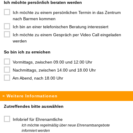
Ich möchte persönlich beraten werden
Dari
Vorträge / Führungen
Deutsch
Ich möchte zu einem persönlichen Termin in das Zentrum
nach Barmen kommen
Englisch
Ich bin an einer telefonischen Beratung interessiert
Farsi
Ich möchte zu einem Gespräch per Video Call eingeladen
Französisch
werden
Gebärdensprache
Griechisch
So bin ich zu erreichen
Indische Sprache (Hindi)
Vormittags, zwischen 09.00 und 12.00 Uhr
Italienisch
Nachmittags, zwischen 14.00 und 18.00 Uhr
Japanisch
Am Abend, nach 18.00 Uhr
Kurdisch
Niederländisch
» Weitere Informationen
Pakistanisch
Zutreffendes bitte auswählen
Paschto
Persisch
Infobrief für Ehrenamtliche
Polnisch
Ich möchte regelmäßig über neue Ehrenamtsangebote
informiert werden
Portugiesisch