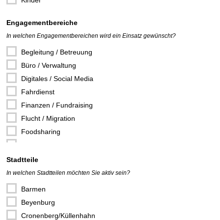
Kinder
Engagementbereiche
In welchen Engagementbereichen wird ein Einsatz gewünscht?
Begleitung / Betreuung
Büro / Verwaltung
Digitales / Social Media
Fahrdienst
Finanzen / Fundraising
Flucht / Migration
Foodsharing
Gartenarbeit / Landschaftspflege
Hauswirtschaft / Bewirtung
Stadtteile
Hilfe bei Armut
In welchen Stadtteilen möchten Sie aktiv sein?
Hilfe in Notsituationen
Barmen
Integration / Inklusion
Beyenburg
Katastrophenschutz / Rettungsdienst
Cronenberg/Küllenhahn