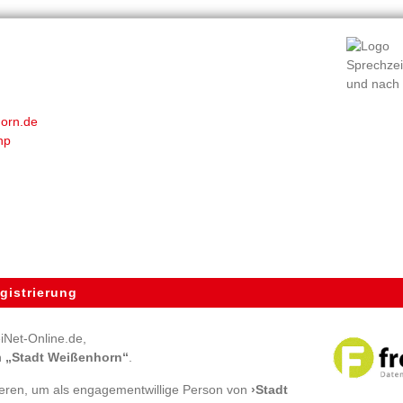
Sprechzei
und nach
horn.de
hp
gistrierung
iNet-Online.de,
n
„Stadt Weißenhorn“
.
rieren, um als engagementwillige Person von
›Stadt