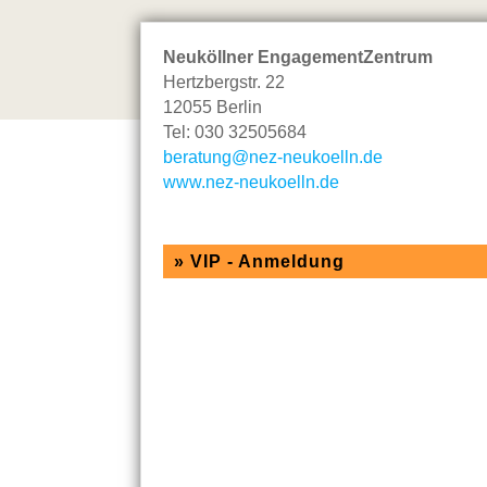
Neuköllner EngagementZentrum
Hertzbergstr. 22
12055 Berlin
Tel: 030 32505684
beratung@nez-neukoelln.de
www.nez-neukoelln.de
»
VIP - Anmeldung